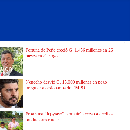
Fortuna de Peña creció G. 1.456 millones en 26
meses en el cargo
cion
Nenecho desvió G. 15.000 millones en pago
irregular a cesionarios de EMPO
s
Programa “Jepytaso” permitirá acceso a créditos a
productores rurales