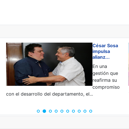
 de Itaipú y marca inicio de negociación del Anexo C
César Sosa
impulsa
alianz...
En una
gestión que
reafirma su
compromiso
con el desarrollo del departamento, el...