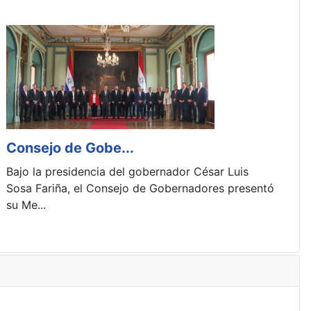
Consejo de Gobe...
D
Bajo la presidencia del gobernador César Luis
A
Sosa Fariña, el Consejo de Gobernadores presentó
h
su Me...
a