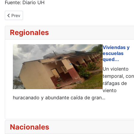
Fuente: Diario UH
Previous article: Santiago Peña oficializa el aumento de la tarifa
Prev
Regionales
Viviendas y
escuelas
qued...
Un violento
e
temporal, con
ráfagas de
 en
viento
huracanado y abundante caída de gran...
Nacionales