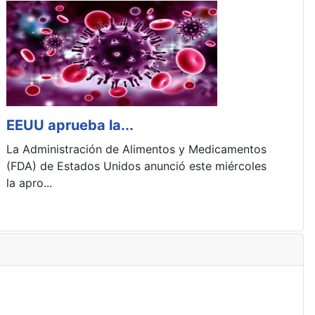
EEUU aprueba la...
P
La Administración de Alimentos y Medicamentos
E
(FDA) de Estados Unidos anunció este miércoles
p
la apro...
lo