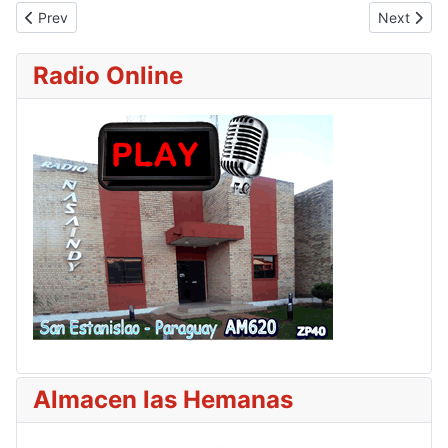
Previous article: Comisión especial de Diputados dará este lunes
Next artic
Prev
Next
Radio Online
Almacen las Hemanas