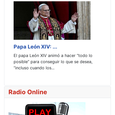
Papa León XIV: ...
C
El papa León XIV animó a hacer “todo lo
L
posible” para conseguir lo que se desea,
m
“incluso cuando los...
y
Radio Online