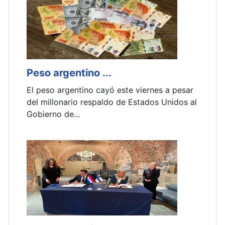
Peso argentino ...
V
El peso argentino cayó este viernes a pesar
L
del millonario respaldo de Estados Unidos al
f
Gobierno de...
v