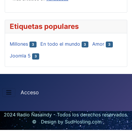
Etiquetas populares
Millones
En todo el mundo
Amor
3
3
3
Joomla 5
3
Acceso
2024 Radio Ñasaindy - Todos los derechos reservados
© Design by SudHosting.com