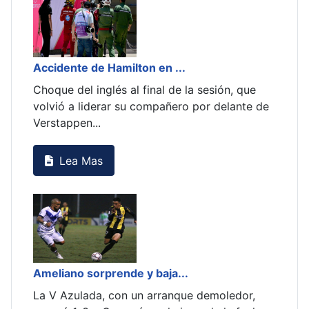
Norr
e
El 
e de
en 
com
Bras
,
Con