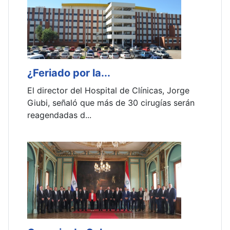
¿Feriado por la...
Comis
El director del Hospital de Clínicas, Jorge
A las 9
Giubi, señaló que más de 30 cirugías serán
reunión
reagendadas d...
la inter