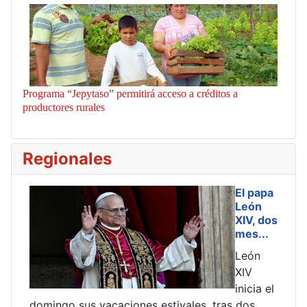
Programa “Jepytaso” permitirá acceso a créditos a
productores rurales
Regionales
El papa
León
XIV, dos
mes...
León
XIV
inicia el
iones estivales, tras dos
esquema de estafa relata