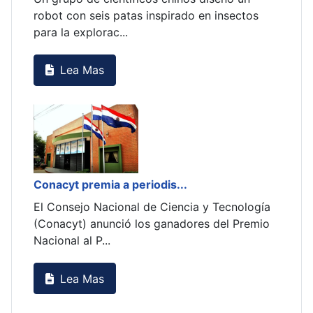
s
robot con seis patas inspirado en insectos
robo
para la explorac...
para
Lea Mas
Conacyt premia a periodis...
Cona
gía
El Consejo Nacional de Ciencia y Tecnología
El C
mio
(Conacyt) anunció los ganadores del Premio
(Con
Nacional al P...
Naci
Lea Mas