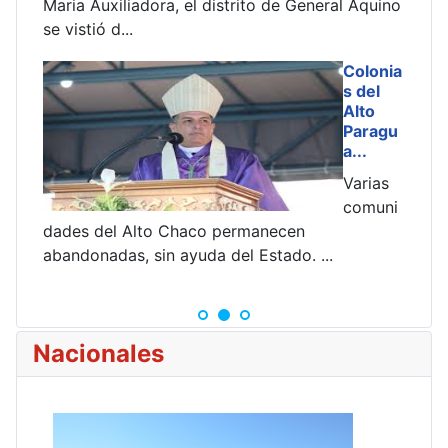
 el distrito de General Aquino
Colonia
s del
Alto
Paragu
a...
Varias
comuni
haco permanecen
ayuda del Estado. ...
Nacionales