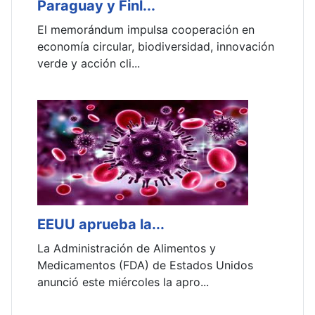
Paraguay y Finl...
G
El memorándum impulsa cooperación en
E
o
economía circular, biodiversidad, innovación
l
verde y acción cli...
i
EEUU aprueba la...
H
La Administración de Alimentos y
E
Medicamentos (FDA) de Estados Unidos
R
anunció este miércoles la apro...
c