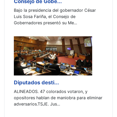
Consejo de Gobe...
Guairá
Bajo la presidencia del gobernador César
En un i
Luis Sosa Fariña, el Consejo de
fortale
Gobernadores presentó su Me...
nutrici
Diputados desti...
ALINEADOS. 47 colorados votaron, y
opositores hablan de maniobra para eliminar
adversarios.TSJE. Jus...