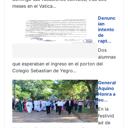
...
exigieron la inter...
Denunc
ian
intento
de
rapt...
Dos
alumnas
ingreso en el porton del
reunión mantenida en la ca
 de Yegro...
de Villa del Ro...
General
Aquino
Honra a
su...
En la
festivid
ad de