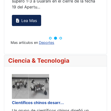
cha
res
deci
Mas artículos en
Deportes
Ciencia & Tecnologia
Científicos chinos desarr...
Cien
Un grupo de científicos chinos diseñó un
Un g