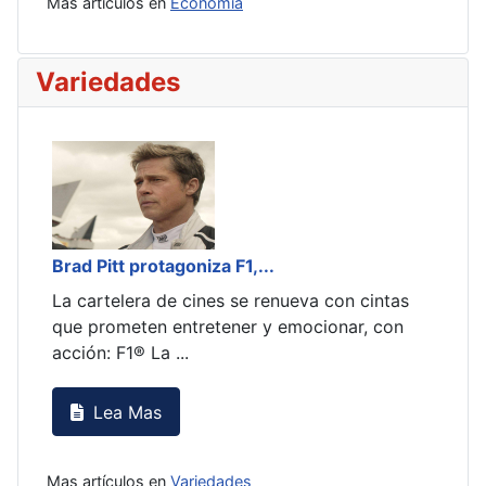
Mas artículos en
Economia
Variedades
Brad Pitt protagoniza F1,...
Brad
as
La cartelera de cines se renueva con cintas
La c
n
que prometen entretener y emocionar, con
que 
acción: F1® La ...
acci
Lea Mas
Mas artículos en
Variedades