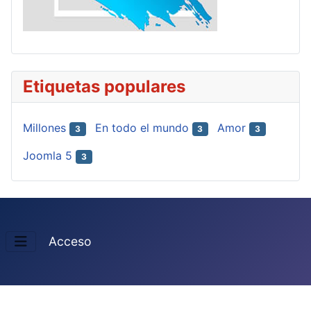
Etiquetas populares
Millones
En todo el mundo
Amor
3
3
3
Joomla 5
3
Acceso