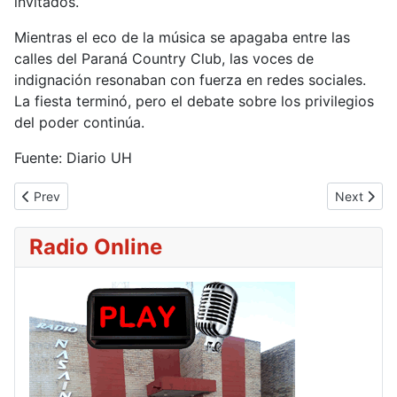
invitados.
Mientras el eco de la música se apagaba entre las
calles del Paraná Country Club, las voces de
indignación resonaban con fuerza en redes sociales.
La fiesta terminó, pero el debate sobre los privilegios
del poder continúa.
Fuente: Diario UH
Previous article: Desde el 1 de Agosto, la Patrulla Caminera aplic
Next artic
Prev
Next
Radio Online