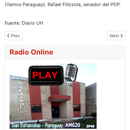
(Vamos Paraguay). Rafael Filizzola, senador del PDP.
Fuente: Diario UH
Previous article: Descubren cuenta secreta de Abdo Benítez con 2
Next artic
Prev
Next
Radio Online